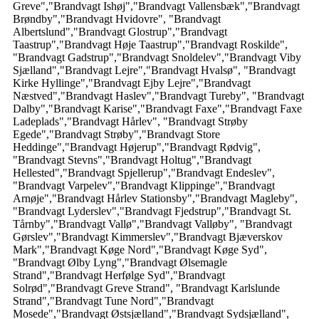
Greve","Brandvagt Ishøj","Brandvagt Vallensbæk","Brandvagt
Brøndby","Brandvagt Hvidovre", "Brandvagt
Albertslund","Brandvagt Glostrup","Brandvagt
Taastrup","Brandvagt Høje Taastrup","Brandvagt Roskilde",
"Brandvagt Gadstrup","Brandvagt Snoldelev","Brandvagt Viby
Sjælland","Brandvagt Lejre","Brandvagt Hvalsø", "Brandvagt
Kirke Hyllinge","Brandvagt Ejby Lejre","Brandvagt
Næstved","Brandvagt Haslev","Brandvagt Tureby", "Brandvagt
Dalby","Brandvagt Karise","Brandvagt Faxe","Brandvagt Faxe
Ladeplads","Brandvagt Hårlev", "Brandvagt Strøby
Egede","Brandvagt Strøby","Brandvagt Store
Heddinge","Brandvagt Højerup","Brandvagt Rødvig",
"Brandvagt Stevns","Brandvagt Holtug","Brandvagt
Hellested","Brandvagt Spjellerup","Brandvagt Endeslev",
"Brandvagt Varpelev","Brandvagt Klippinge","Brandvagt
Arnøje","Brandvagt Hårlev Stationsby","Brandvagt Magleby",
"Brandvagt Lyderslev","Brandvagt Fjedstrup","Brandvagt St.
Tårnby","Brandvagt Vallø","Brandvagt Valløby", "Brandvagt
Gørslev","Brandvagt Kimmerslev","Brandvagt Bjæverskov
Mark","Brandvagt Køge Nord","Brandvagt Køge Syd",
"Brandvagt Ølby Lyng","Brandvagt Ølsemagle
Strand","Brandvagt Herfølge Syd","Brandvagt
Solrød","Brandvagt Greve Strand", "Brandvagt Karlslunde
Strand","Brandvagt Tune Nord","Brandvagt
Mosede","Brandvagt Østsjælland","Brandvagt Sydsjælland",