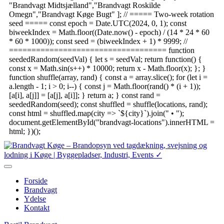
"Brandvagt Midtsjælland","Brandvagt Roskilde
Omegn","Brandvagt Køge Bugt" ]; // ===== Two-week rotation
seed ===== const epoch = Date.UTC(2024, 0, 1); const
biweekIndex = Math.floor((Date.now() - epoch) / (14 * 24 * 60
* 60 * 1000)); const seed = (biweekIndex + 1) * 9999; //
=================================== function
seededRandom(seedVal) { let s = seedVal; return function() {
const x = Math.sin(s++) * 10000; return x - Math.floor(x); }; }
function shuffle(array, rand) { const a = array.slice(); for (let i =
a.length - 1; i > 0; i--) { const j = Math.floor(rand() * (i + 1));
[a[i], a[j]] = [a[j], a[i]]; } return a; } const rand =
seededRandom(seed); const shuffled = shuffle(locations, rand);
const html = shuffled.map(city => `
${city}
`).join(" • ");
document.getElementById("brandvagt-locations").innerHTML =
html; })();
Forside
Brandvagt
Ydelse
Kontakt