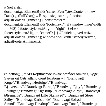
Security
| Drevet af Blavora
// Sæt årstal
document.getElementById("currentYear").textContent = new
Date().getFullYear(); // Responsiv justering function
adjustFooterAlignment() { const footer =
document.getElementById("footerText"); if (window.innerWidth
>= 768) { footer.style.textAlign = "right"; } else {
footer.style.textAlign = "center"; } } // Initielt og ved resize
adjustFooterAlignment(); window.addEventListener("resize",
adjustFooterAlignment);
Brandvagt Køge dækker hele Østsjælland og Køge Bugt –
herunder:
(function() { // SEO-optimerede lokale områder omkring Køge,
Stevns og Østsjælland const locations = [ "Brandvagt
Køge","Brandvagt Herfølge","Brandvagt
Bjæverskov","Brandvagt Borup","Brandvagt Ejby", "Brandvagt
Lellinge","Brandvagt Algestrup","Brandvagt Ølby","Brandvagt
Ølsemagle","Brandvagt Lille Skensved", "Brandvagt Store
Salby","Brandvagt Karlslunde","Brandvagt Solrød
Strand","Brandvagt Havdrup","Brandvagt Tune", "Brandvagt