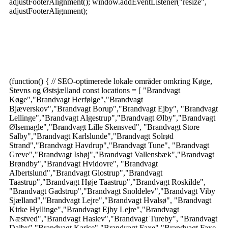
adjustFooterAlignment(); window.addEventListener("resize",
adjustFooterAlignment);
Brandvagt Køge dækker hele Østsjælland og Køge Bugt –
herunder:
(function() { // SEO-optimerede lokale områder omkring Køge,
Stevns og Østsjælland const locations = [ "Brandvagt
Køge","Brandvagt Herfølge","Brandvagt
Bjæverskov","Brandvagt Borup","Brandvagt Ejby", "Brandvagt
Lellinge","Brandvagt Algestrup","Brandvagt Ølby","Brandvagt
Ølsemagle","Brandvagt Lille Skensved", "Brandvagt Store
Salby","Brandvagt Karlslunde","Brandvagt Solrød
Strand","Brandvagt Havdrup","Brandvagt Tune", "Brandvagt
Greve","Brandvagt Ishøj","Brandvagt Vallensbæk","Brandvagt
Brøndby","Brandvagt Hvidovre", "Brandvagt
Albertslund","Brandvagt Glostrup","Brandvagt
Taastrup","Brandvagt Høje Taastrup","Brandvagt Roskilde",
"Brandvagt Gadstrup","Brandvagt Snoldelev","Brandvagt Viby
Sjælland","Brandvagt Lejre","Brandvagt Hvalsø", "Brandvagt
Kirke Hyllinge","Brandvagt Ejby Lejre","Brandvagt
Næstved","Brandvagt Haslev","Brandvagt Tureby", "Brandvagt
Dalby","Brandvagt Karise","Brandvagt Faxe","Brandvagt Faxe