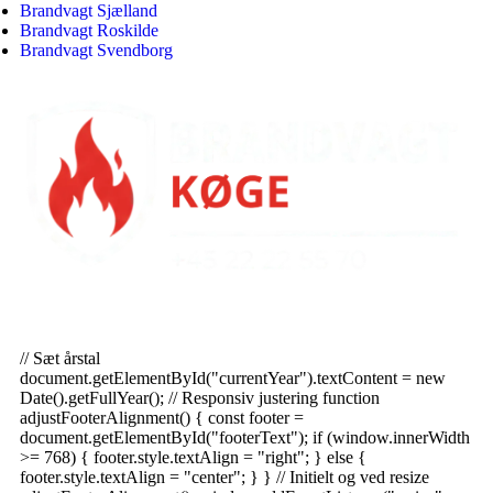
Brandvagt Sjælland
Brandvagt Roskilde
Brandvagt Svendborg
Alle rettigheder forbeholdt ©
Brandvagt-koege.dk
|
En del af Sparta
Security
| Drevet af Blavora
// Sæt årstal
document.getElementById("currentYear").textContent = new
Date().getFullYear(); // Responsiv justering function
adjustFooterAlignment() { const footer =
document.getElementById("footerText"); if (window.innerWidth
>= 768) { footer.style.textAlign = "right"; } else {
footer.style.textAlign = "center"; } } // Initielt og ved resize