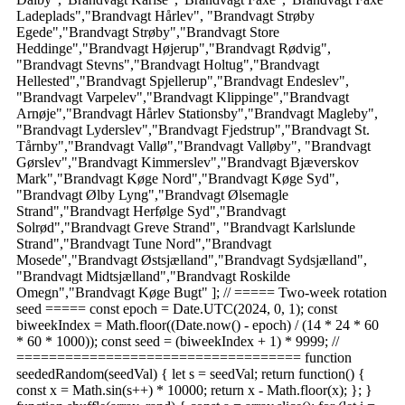
Ladeplads","Brandvagt Hårlev", "Brandvagt Strøby
Egede","Brandvagt Strøby","Brandvagt Store
Heddinge","Brandvagt Højerup","Brandvagt Rødvig",
"Brandvagt Stevns","Brandvagt Holtug","Brandvagt
Hellested","Brandvagt Spjellerup","Brandvagt Endeslev",
"Brandvagt Varpelev","Brandvagt Klippinge","Brandvagt
Arnøje","Brandvagt Hårlev Stationsby","Brandvagt Magleby",
"Brandvagt Lyderslev","Brandvagt Fjedstrup","Brandvagt St.
Tårnby","Brandvagt Vallø","Brandvagt Valløby", "Brandvagt
Gørslev","Brandvagt Kimmerslev","Brandvagt Bjæverskov
Mark","Brandvagt Køge Nord","Brandvagt Køge Syd",
"Brandvagt Ølby Lyng","Brandvagt Ølsemagle
Strand","Brandvagt Herfølge Syd","Brandvagt
Solrød","Brandvagt Greve Strand", "Brandvagt Karlslunde
Strand","Brandvagt Tune Nord","Brandvagt
Mosede","Brandvagt Østsjælland","Brandvagt Sydsjælland",
"Brandvagt Midtsjælland","Brandvagt Roskilde
Omegn","Brandvagt Køge Bugt" ]; // ===== Two-week rotation
seed ===== const epoch = Date.UTC(2024, 0, 1); const
biweekIndex = Math.floor((Date.now() - epoch) / (14 * 24 * 60
* 60 * 1000)); const seed = (biweekIndex + 1) * 9999; //
=================================== function
seededRandom(seedVal) { let s = seedVal; return function() {
const x = Math.sin(s++) * 10000; return x - Math.floor(x); }; }